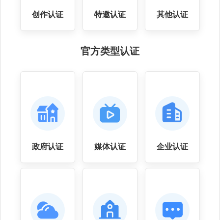
创作认证
特邀认证
其他认证
官方类型认证
政府认证
媒体认证
企业认证