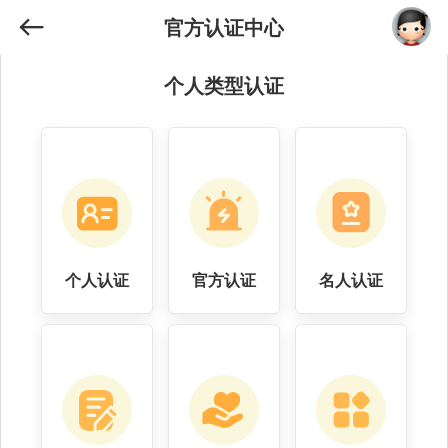
官方认证中心
个人类型认证
个人认证
官方认证
名人认证